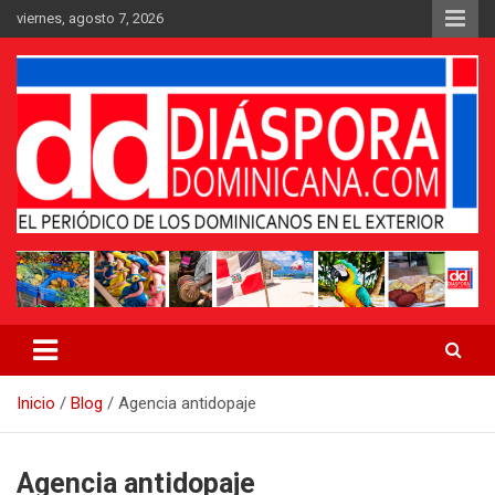
Saltar
viernes, agosto 7, 2026
al
contenido
Medio digital nativo establecido en 2011
Periódico Diáspora Dominicana
Inicio
Blog
Agencia antidopaje
Agencia antidopaje