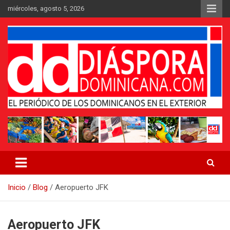
Saltar
miércoles, agosto 5, 2026
al
contenido
Medio digital nativo establecido en 2011
Periódico Diáspora Dominicana
Inicio
Blog
Aeropuerto JFK
Aeropuerto JFK