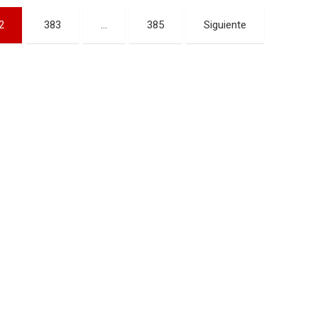
2
383
…
385
Siguiente