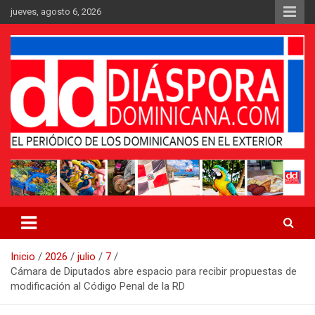
Saltar
jueves, agosto 6, 2026
al
contenido
Medio digital nativo establecido en 2011
Periódico Diáspora Dominicana
Inicio
2026
julio
7
Cámara de Diputados abre espacio para recibir propuestas de
modificación al Código Penal de la RD