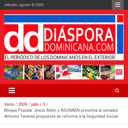
Saltar
sábado, agosto 8, 2026
al
contenido
Medio digital nativo establecido en 2011
Periódico Diáspora Dominicana
Inicio
2026
julio
3
Bloque Popular Jesús Adón y ASONAEN presenta al senador
Antonio Taveras propuesta de reforma a la Seguridad Social