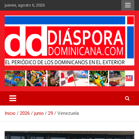
Saltar
jueves, agosto 6, 2026
al
contenido
Medio digital nativo establecido en 2011
Periódico Diáspora Dominicana
Inicio
2026
junio
29
Venezuela