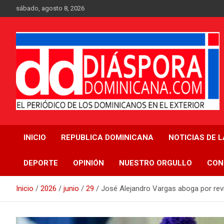
Saltar
sábado, agosto 8, 2026
al
contenido
Medio digital nativo establecido en 2011
Periódico Diáspora
INICIO
REPUBLICA DOMINICANA
NOTICIAS DE 
Dominicana
DEPORTE
OPINIÓN
NUESTRO ORGULLO
CON
Inicio
2026
junio
29
José Alejandro Vargas aboga por revis