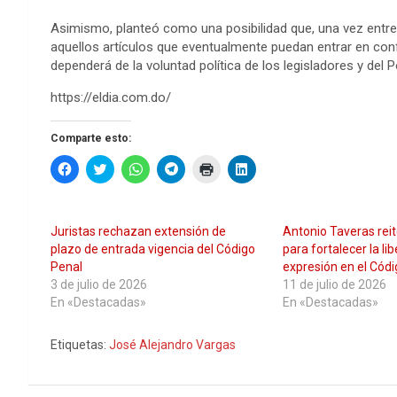
Asimismo, planteó como una posibilidad que, una vez entre 
aquellos artículos que eventualmente puedan entrar en conf
dependerá de la voluntad política de los legisladores y del P
https://eldia.com.do/
Comparte esto:
H
H
H
H
H
H
a
a
a
a
a
a
z
z
z
z
z
z
c
c
c
c
c
c
l
l
l
l
l
l
i
i
i
i
i
i
Juristas rechazan extensión de
Antonio Taveras rei
c
c
c
c
c
c
p
p
p
p
p
p
plazo de entrada vigencia del Código
para fortalecer la li
a
a
a
a
a
a
Penal
expresión en el Cód
r
r
r
r
r
r
a
a
a
a
a
a
3 de julio de 2026
11 de julio de 2026
c
c
c
c
i
c
En «Destacadas»
En «Destacadas»
o
o
o
o
m
o
m
m
m
m
p
m
p
p
p
p
r
p
a
a
a
a
i
a
Etiquetas:
José Alejandro Vargas
r
r
r
r
m
r
t
t
t
t
i
t
i
i
i
i
r
i
r
r
r
r
(
r