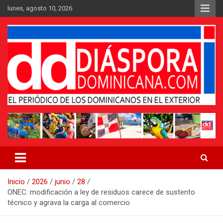
Saltar
lunes, agosto 10, 2026
al
contenido
Medio digital nativo establecido en 2011
Periódico Diáspora Dominicana
Inicio
2026
junio
28
ONEC: modificación a ley de residuos carece de sustento
técnico y agrava la carga al comercio