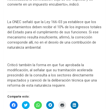
convierte en un impuesto encubierto», indicó.
La ONEC señaló que la Ley 166-03 ya establece que los
ayuntamientos deben recibir el 10% de los ingresos totales
del Estado para el cumplimiento de sus funciones. Si ese
mecanismo resulta insuficiente, afirmó, la corrección
corresponde allí, no en el desvío de una contribución de
naturaleza ambiental.
Criticó también la forma en que fue aprobada la
modificación, al señalar que su tramitación acelerada
prescindió de la consulta a los sectores directamente
impactados y careció de la deliberación técnica que una
reforma de esta naturaleza requiere.
Comparte esto:
H
H
H
H
H
H
a
a
a
a
a
a