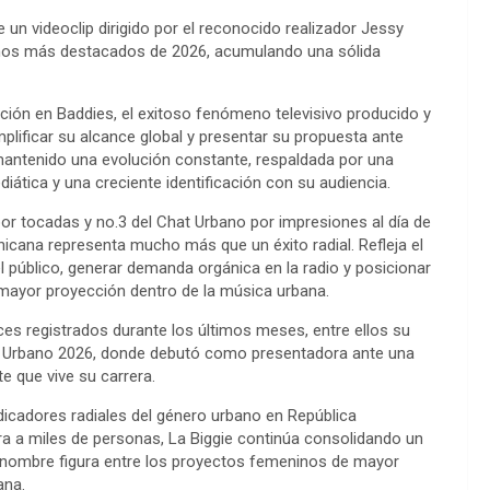
n videoclip dirigido por el reconocido realizador Jessy
anos más destacados de 2026, acumulando una sólida
pación en Baddies, el exitoso fenómeno televisivo producido y
plificar su alcance global y presentar su propuesta ante
mantenido una evolución constante, respaldada por una
iática y una creciente identificación con su audiencia.
por tocadas y no.3 del Chat Urbano por impresiones al día de
icana representa mucho más que un éxito radial. Refleja el
 público, generar demanda orgánica en la radio y posicionar
mayor proyección dentro de la música urbana.
es registrados durante los últimos meses, entre ellos su
ca Urbano 2026, donde debutó como presentadora ante una
e que vive su carrera.
icadores radiales del género urbano en República
ra a miles de personas, La Biggie continúa consolidando un
u nombre figura entre los proyectos femeninos de mayor
ana.