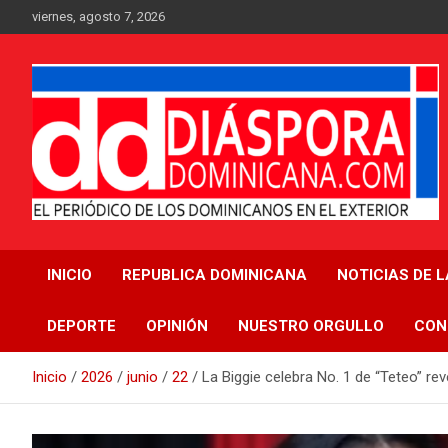
Saltar
viernes, agosto 7, 2026
al
contenido
Medio digital nativo establecido en 2011
Periódico Diáspora
INICIO
REPUBLICA DOMINICANA
NOTICIAS DE 
Dominicana
DEPORTE
OPINIÓN
NUESTRO ORGULLO
CON
Inicio
2026
junio
22
La Biggie celebra No. 1 de “Teteo” re