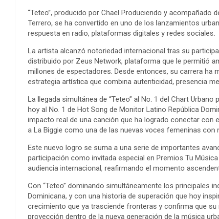
“Teteo”, producido por Chael Produciendo y acompañado de u
Terrero, se ha convertido en uno de los lanzamientos urb
respuesta en radio, plataformas digitales y redes sociales.
La artista alcanzó notoriedad internacional tras su partici
distribuido por Zeus Network, plataforma que le permitió am
millones de espectadores. Desde entonces, su carrera ha 
estrategia artística que combina autenticidad, presencia med
La llegada simultánea de “Teteo” al No. 1 del Chart Urbano 
hoy al No. 1 de Hot Song de Monitor Latino República Domin
impacto real de una canción que ha logrado conectar con el
a La Biggie como una de las nuevas voces femeninas con 
Este nuevo logro se suma a una serie de importantes avanc
participación como invitada especial en Premios Tu Músi
audiencia internacional, reafirmando el momento ascendent
Con “Teteo” dominando simultáneamente los principales ind
Dominicana, y con una historia de superación que hoy inspi
crecimiento que ya trasciende fronteras y confirma que s
proyección dentro de la nueva generación de la música urb