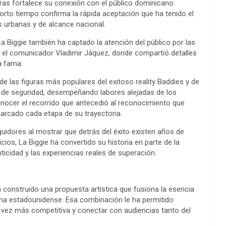
tras fortalece su conexión con el público dominicano.
to tiempo confirma la rápida aceptación que ha tenido el
s urbanas y de alcance nacional.
 Biggie también ha captado la atención del público por las
n el comunicador Vladimir Jáquez, donde compartió detalles
a fama.
e las figuras más populares del exitoso reality Baddies y de
l de seguridad, desempeñando labores alejadas de los
conocer el recorrido que antecedió al reconocimiento que
arcado cada etapa de su trayectoria.
guidores al mostrar que detrás del éxito existen años de
icios, La Biggie ha convertido su historia en parte de la
ticidad y las experiencias reales de superación.
 construido una propuesta artística que fusiona la esencia
bana estadounidense. Esa combinación le ha permitido
a vez más competitiva y conectar con audiencias tanto del