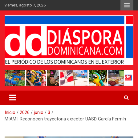
Saltar
viernes, agosto 7, 2026
al
contenido
Medio digital nativo establecido en 2011
Periódico Diáspora Dominicana
Inicio
2026
junio
3
MIAMI: Reconocen trayectoria exrector UASD García Fermín