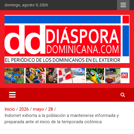
Saltar
domingo, agosto 9, 2026
al
contenido
Medio digital nativo establecido en 2011
Periódico Diáspora Dominicana
Inicio
2026
mayo
28
Indomet exhorta a la población a mantenerse informada y
preparada ante el inicio de la temporada ciclónica