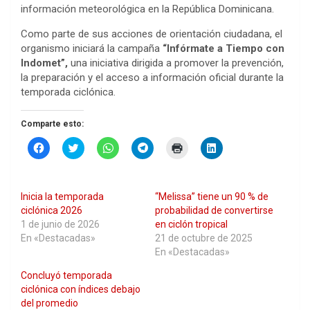
información meteorológica en la República Dominicana.
Como parte de sus acciones de orientación ciudadana, el
organismo iniciará la campaña
“Infórmate a Tiempo con
Indomet”,
una iniciativa dirigida a promover la prevención,
la preparación y el acceso a información oficial durante la
temporada ciclónica.
Comparte esto:
H
H
H
H
H
H
a
a
a
a
a
a
z
z
z
z
z
z
c
c
c
c
c
c
l
l
l
l
l
l
i
i
i
i
i
i
Inicia la temporada
“Melissa” tiene un 90 % de
c
c
c
c
c
c
p
p
p
p
p
p
ciclónica 2026
probabilidad de convertirse
a
a
a
a
a
a
1 de junio de 2026
en ciclón tropical
r
r
r
r
r
r
a
a
a
a
a
a
En «Destacadas»
21 de octubre de 2025
c
c
c
c
i
c
En «Destacadas»
o
o
o
o
m
o
m
m
m
m
p
m
p
p
p
p
r
p
Concluyó temporada
a
a
a
a
i
a
ciclónica con índices debajo
r
r
r
r
m
r
t
t
t
t
i
t
del promedio
i
i
i
i
r
i