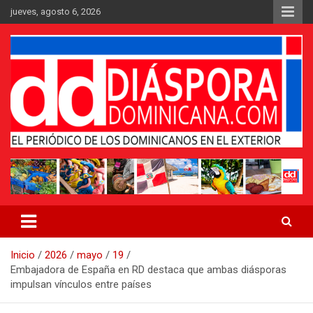
Saltar
jueves, agosto 6, 2026
al
contenido
Medio digital nativo establecido en 2011
Periódico Diáspora Dominicana
Inicio
2026
mayo
19
Embajadora de España en RD destaca que ambas diásporas
impulsan vínculos entre países