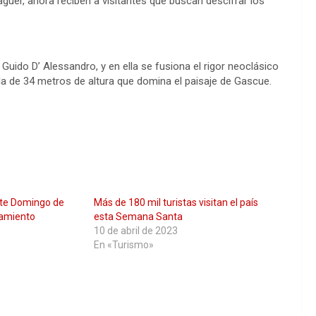
laguer, ahora reciben a visitantes que buscan descifrar los
 Guido D’ Alessandro, y en ella se fusiona el rigor neoclásico
a de 34 metros de altura que domina el paisaje de Gascue.
ste Domingo de
Más de 180 mil turistas visitan el país
zamiento
esta Semana Santa
10 de abril de 2023
En «Turismo»