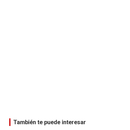
a
)
a
a
a
)
)
)
)
También te puede interesar