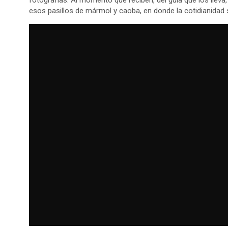
fotografías. Al momento que reciben, del guía que los lleva
esos pasillos de mármol y caoba, en donde la cotidianidad se