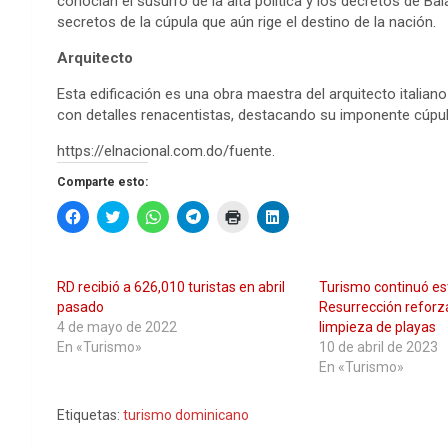
conocían el susurro de la alta política y los decretos de Ba
secretos de la cúpula que aún rige el destino de la nación.
Arquitecto
Esta edificación es una obra maestra del arquitecto italiano
con detalles renacentistas, destacando su imponente cúpul
https://elnacional.com.do/fuente.
Comparte esto:
H
H
H
H
H
H
a
a
a
a
a
a
z
z
z
z
z
z
c
c
c
c
c
c
l
l
l
l
l
l
i
i
i
i
i
i
RD recibió a 626,010 turistas en abril
Turismo continuó e
c
c
c
c
c
c
p
p
p
p
p
p
pasado
Resurrección refor
a
a
a
a
a
a
4 de mayo de 2022
limpieza de playas
r
r
r
r
r
r
a
a
a
a
a
a
En «Turismo»
10 de abril de 2023
c
c
c
c
i
c
En «Turismo»
o
o
o
o
m
o
m
m
m
m
p
m
p
p
p
p
r
p
a
a
a
a
i
a
Etiquetas:
turismo dominicano
r
r
r
r
m
r
t
t
t
t
i
t
i
i
i
i
r
i