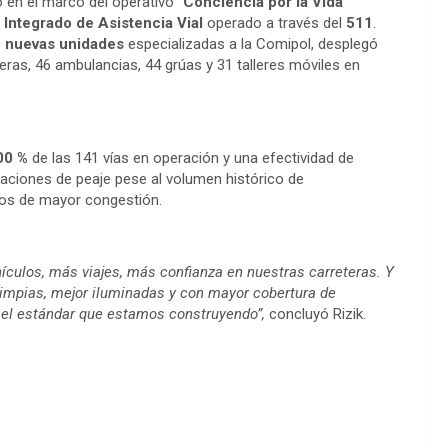
 en el marco del operativo “
Conciencia por la Vida
 Integrado de Asistencia Vial
operado a través del
511
.
 nuevas unidades
especializadas a la Comipol, desplegó
ras, 46 ambulancias, 44 grúas y 31 talleres móviles en
00 %
de las 141 vías en operación y una efectividad de
staciones de peaje pese al volumen histórico de
os de mayor congestión.
hículos, más viajes, más confianza en nuestras carreteras. Y
limpias, mejor iluminadas y con mayor cobertura de
 el estándar que estamos construyendo”,
concluyó Rizik.