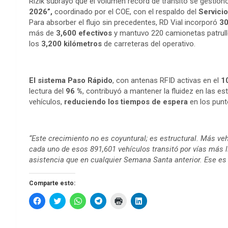
Rizik subrayó que el volumen récord de tránsito se gestionó
2026”,
coordinado por el COE, con el respaldo del
Servicio
Para absorber el flujo sin precedentes, RD Vial incorporó
30
más de
3,600 efectivos
y mantuvo 220 camionetas patrulle
los
3,200 kilómetros
de carreteras del operativo.
El sistema Paso Rápido
, con antenas RFID activas en el
1
lectura del
96 %
, contribuyó a mantener la fluidez en las e
vehículos,
reduciendo los tiempos de espera
en los punt
“Este crecimiento no es coyuntural; es estructural. Más ve
cada uno de esos 891,601 vehículos transitó por vías más 
asistencia que en cualquier Semana Santa anterior. Ese es
Comparte esto:
H
H
H
H
H
H
a
a
a
a
a
a
z
z
z
z
z
z
c
c
c
c
c
c
l
l
l
l
l
l