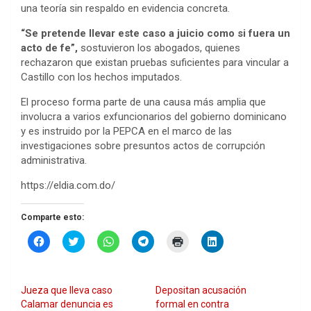
una teoría sin respaldo en evidencia concreta.
“Se pretende llevar este caso a juicio como si fuera un
acto de fe”,
sostuvieron los abogados, quienes
rechazaron que existan pruebas suficientes para vincular a
Castillo con los hechos imputados.
El proceso forma parte de una causa más amplia que
involucra a varios exfuncionarios del gobierno dominicano
y es instruido por la PEPCA en el marco de las
investigaciones sobre presuntos actos de corrupción
administrativa.
https://eldia.com.do/
Comparte esto:
H
H
H
H
H
H
a
a
a
a
a
a
z
z
z
z
z
z
c
c
c
c
c
c
l
l
l
l
l
l
i
i
i
i
i
i
Jueza que lleva caso
Depositan acusación
c
c
c
c
c
c
p
p
p
p
p
p
Calamar denuncia es
formal en contra