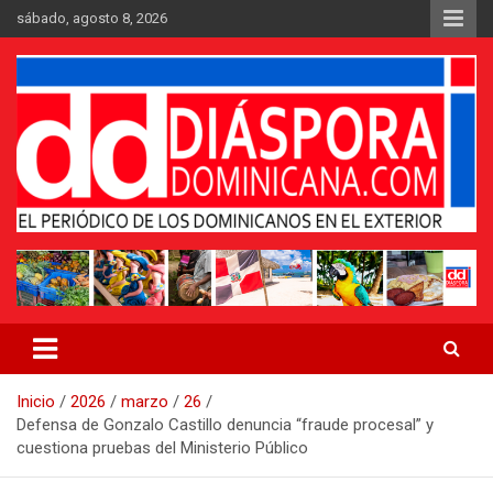
Saltar
sábado, agosto 8, 2026
al
contenido
Medio digital nativo establecido en 2011
Periódico Diáspora Dominicana
Inicio
2026
marzo
26
Defensa de Gonzalo Castillo denuncia “fraude procesal” y
cuestiona pruebas del Ministerio Público