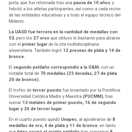
justa, que fue retomada tras una
pausa de 10 años
, y
felicitó a los atletas participantes, así como a cada rector
de las entidades educativas y a todo el equipo técnico del
Miderec.
La UASD fue tercera en la cantidad de medallas con
53
, pero los
27 oros
que obtuvo le bastaron para alzarse
con el
primer lugar
de la cita multidisciplinaria
universitaria. También logró
12 preseas de plata y 14 de
bronce.
El
segundo peldaño correspondió a la O&M
, con un
notable total de
70 medallas (23 doradas, 27 de plata
20 de bronce).
El trofeo de
tercer puesto
fue levantado por la Pontificia
Universidad Católica Madre y Maestra
(PUCMM)
, tras
sumar
13 metales de primer puesto, 16 de segundo
lugar y 26 de tercer lugar.
En el cuarto puesto quedó
Unapec
, al apoderarse de
8
medallas de oro, 4 de plata y 11 de bronce
, en tanto
que
Intec ocupó el quinto peldaño
tras conseguir
8