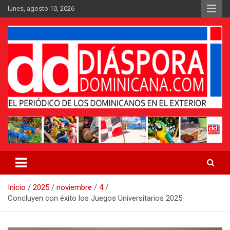
Saltar
lunes, agosto 10, 2026
al
contenido
Medio digital nativo establecido en 2011
Periódico Diáspora Dominicana
Inicio
2025
noviembre
4
Concluyen con éxito los Juegos Universitarios 2025