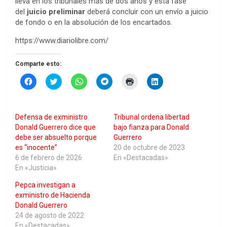
lleva en los tribunales más de dos años y esta fase
del
juicio preliminar
deberá concluir con un envío a juicio
de fondo o en la absolución de los encartados.
https://www.diariolibre.com/
Comparte esto:
H
H
H
H
H
H
a
a
a
a
a
a
z
z
z
z
z
z
c
c
c
c
c
c
l
l
l
l
l
l
i
i
i
i
i
i
Defensa de exministro
Tribunal ordena libertad
c
c
c
c
c
c
p
p
p
p
p
p
Donald Guerrero dice que
bajo fianza para Donald
a
a
a
a
a
a
debe ser absuelto porque
Guerrero
r
r
r
r
r
r
a
a
a
a
a
a
es “inocente”
20 de octubre de 2023
c
c
c
c
i
c
6 de febrero de 2026
En «Destacadas»
o
o
o
o
m
o
m
m
m
m
p
m
En «Justicia»
p
p
p
p
r
p
a
a
a
a
i
a
Pepca investigan a
r
r
r
r
m
r
t
t
t
t
i
t
exministro de Hacienda
i
i
i
i
r
i
r
r
r
r
(
r
Donald Guerrero
e
e
e
e
S
e
24 de agosto de 2022
n
n
n
n
e
n
F
T
W
T
a
L
En «Destacadas»