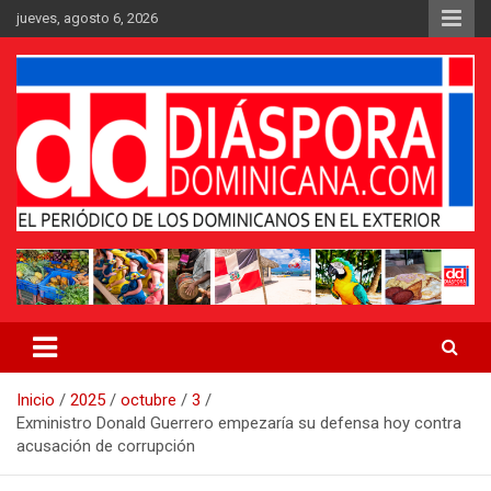
Saltar
jueves, agosto 6, 2026
al
contenido
Medio digital nativo establecido en 2011
Periódico Diáspora Dominicana
Inicio
2025
octubre
3
Exministro Donald Guerrero empezaría su defensa hoy contra
acusación de corrupción