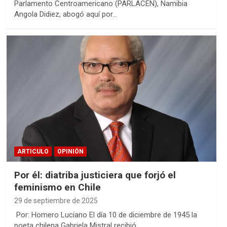
Parlamento Centroamericano (PARLACEN), Namibia
Angola Didiez, abogó aquí por…
ARTICULO
OPINIÓN
Por él: diatriba justiciera que forjó el
feminismo en Chile
29 de septiembre de 2025
Por: Homero Luciano El día 10 de diciembre de 1945 la
poeta chilena Gabriela Mistral recibió…