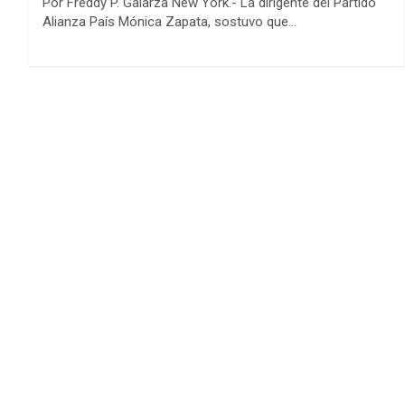
Por Freddy P. Galarza New York.- La dirigente del Partido
Alianza País Mónica Zapata, sostuvo que…