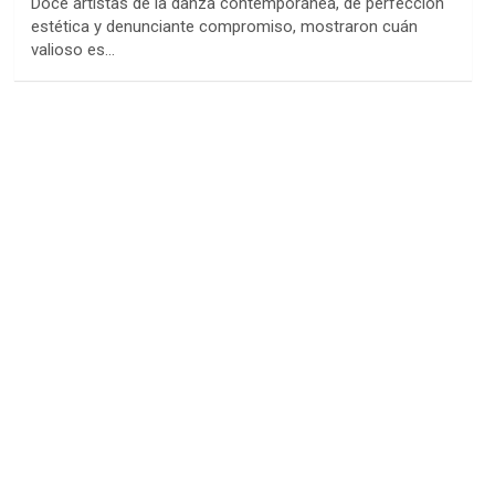
Doce artistas de la danza contemporánea, de perfección
estética y denunciante compromiso, mostraron cuán
valioso es…