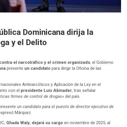
blica Dominicana dirija la
ga y el Delito
contra el narcotráfico y el crimen organizado
, el Gobierno
ana
presente
un candidato
para dirigir la Oficina de las
ernacionales Antinarcóticos y Aplicación de la Ley en el
unto con el
presidente Luis Abinader
, tras señalar
ticas firmes de control de drogas»
del país.
esente un candidato para el puesto de director ejecutivo de
xpresó Márquez.
ODC,
Ghada Waly
,
dejará su cargo
en noviembre de 2025, al