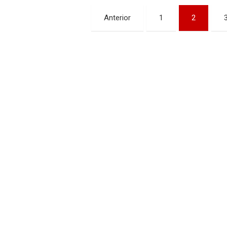
Paginación
Anterior
1
2
de
entradas