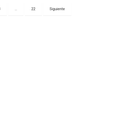
3
…
22
Siguiente