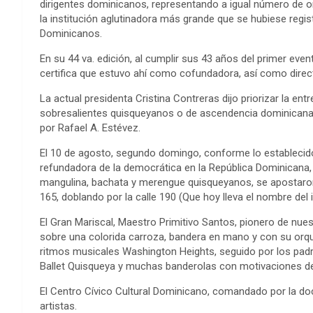
dirigentes dominicanos, representando a igual número de 
la institución aglutinadora más grande que se hubiese registr
Dominicanos.
En su 44 va. edición, al cumplir sus 43 años del primer eve
certifica que estuvo ahí como cofundadora, así como direct
La actual presidenta Cristina Contreras dijo priorizar la en
sobresalientes quisqueyanos o de ascendencia dominicana,
por Rafael A. Estévez.
El 10 de agosto, segundo domingo, conforme lo establecid
refundadora de la democrática en la República Dominicana, ll
mangulina, bachata y merengue quisqueyanos, se apostaron
165, doblando por la calle 190 (Que hoy lleva el nombre del
El Gran Mariscal, Maestro Primitivo Santos, pionero de nue
sobre una colorida carroza, bandera en mano y con su orqu
ritmos musicales Washington Heights, seguido por los pad
Ballet Quisqueya y muchas banderolas con motivaciones de 
El Centro Cívico Cultural Dominicano, comandado por la do
artistas.