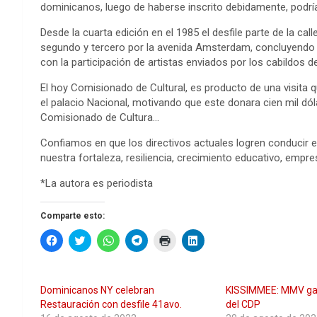
dominicanos, luego de haberse inscrito debidamente, podría
Desde la cuarta edición en el 1985 el desfile parte de la ca
segundo y tercero por la avenida Amsterdam, concluyendo en 
con la participación de artistas enviados por los cabildos d
El hoy Comisionado de Cultural, es producto de una visita 
el palacio Nacional, motivando que este donara cien mil dól
Comisionado de Cultura…
Confiamos en que los directivos actuales logren conducir el 
nuestra fortaleza, resiliencia, crecimiento educativo, empresa
*La autora es periodista
Comparte esto:
H
H
H
H
H
H
a
a
a
a
a
a
z
z
z
z
z
z
c
c
c
c
c
c
l
l
l
l
l
l
i
i
i
i
i
i
Dominicanos NY celebran
KISSIMMEE: MMV ga
c
c
c
c
c
c
p
p
p
p
p
p
Restauración con desfile 41avo.
del CDP
a
a
a
a
a
a