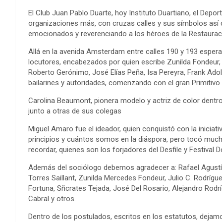
El Club Juan Pablo Duarte, hoy Instituto Duartiano, el Depo
organizaciones más, con cruzas calles y sus símbolos a
emocionados y reverenciando a los héroes de la Restaurac
Allá en la avenida Amsterdam entre calles 190 y 193 esper
locutores, encabezados por quien escribe Zunilda Fondeur, di
Roberto Gerónimo, José Elías Peña, Isa Pereyra, Frank Ado
bailarines y autoridades, comenzando con el gran Primitivo 
Carolina Beaumont, pionera modelo y actriz de color dentro
junto a otras de sus colegas
Miguel Amaro fue el ideador, quien conquistó con la iniciati
principios y cuántos somos en la diáspora, pero tocó much
recordar, quienes son los forjadores del Desfile y Festival 
Además del sociólogo debemos agradecer a: Rafael Agustín
Torres Saillant, Zunilda Mercedes Fondeur, Julio C. Rodríg
Fortuna, Sñcrates Tejada, José Del Rosario, Alejandro Rod
Cabral y otros.
Dentro de los postulados, escritos en los estatutos, dejamo