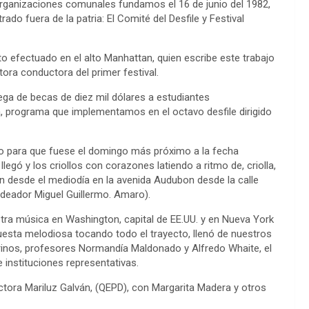
organizaciones comunales fundamos el 16 de junio del 1982,
ado fuera de la patria: El Comité del Desfile y Festival
nto efectuado en el alto Manhattan, quien escribe este trabajo
ora conductora del primer festival.
trega de becas de diez mil dólares a estudiantes
 programa que implementamos en el octavo desfile dirigido
o para que fuese el domingo más próximo a la fecha
egó y los criollos con corazones latiendo a ritmo de, criolla,
 desde el mediodía en la avenida Audubon desde la calle
 ideador Miguel Guillermo. Amaro).
stra música en Washington, capital de EE.UU. y en Nueva York
esta melodiosa tocando todo el trayecto, llenó de nuestros
rinos, profesores Normandía Maldonado y Alfredo Whaite, el
instituciones representativas.
ctora Mariluz Galván, (QEPD), con Margarita Madera y otros