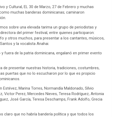
rtivo y Cultural, EL 30 de Marzo, 27 de Febrero y muchas
sí como muchas banderas dominicanas; caminaron
ión.
amos sobre una elevada tarima un grupo de periodistas y
rectora del primer festival, entre quienes participaron:
lfo y otros muchos, para presentar a los cantantes, músicos,
Santos y la vocalista Anahai.
 y fuera de la patria dominicana, engalanó en primer evento
va de presentar nuestras historia, tradiciones, costumbres,
as puertas que no lo escucharon por lo que es propicio
Dominicanos.
 Estévez, Marina Torres, Normandía Maldonado, Sílvio
uez, Victor Perez, Mercedes Nieves, Teresa Rodríguez, Antonia
ríguez, José García, Teresa Deschamps, Frank Adolfo, Grecia
s claro que no habría bandería política y que todos los