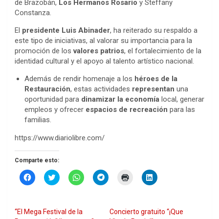
de Brazobán,
Los Hermanos Rosario
y Steffany
Constanza.
El
presidente Luis Abinader
, ha reiterado su respaldo a
este tipo de iniciativas, al valorar su importancia para la
promoción de los
valores patrios
, el fortalecimiento de la
identidad cultural y el apoyo al talento artístico nacional.
Además de rendir homenaje a los
héroes de la
Restauración
, estas actividades
representan
una
oportunidad para
dinamizar la economía
local, generar
empleos y ofrecer
espacios de recreación
para las
familias.
https://www.diariolibre.com/
Comparte esto:
H
H
H
H
H
H
a
a
a
a
a
a
z
z
z
z
z
z
c
c
c
c
c
c
l
l
l
l
l
l
i
i
i
i
i
i
“El Mega Festival de la
Concierto gratuito “¡Que
c
c
c
c
c
c