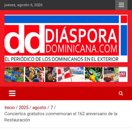
Saltar
jueves, agosto 6, 2026
al
contenido
Medio digital nativo establecido en 2011
Periódico Diáspora Dominicana
Inicio
2025
agosto
7
Conciertos gratuitos conmemoran el 162 aniversario de la
Restauración