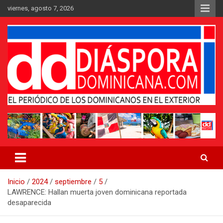
Saltar
viernes, agosto 7, 2026
al
contenido
Medio digital nativo establecido en 2011
Periódico Diáspora Dominicana
Inicio
2024
septiembre
5
LAWRENCE: Hallan muerta joven dominicana reportada
desaparecida