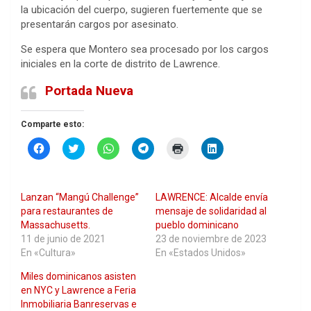
la ubicación del cuerpo, sugieren fuertemente que se
presentarán cargos por asesinato.
Se espera que Montero sea procesado por los cargos
iniciales en la corte de distrito de Lawrence.
Portada Nueva
Comparte esto:
H
H
H
H
H
H
a
a
a
a
a
a
z
z
z
z
z
z
c
c
c
c
c
c
l
l
l
l
l
l
i
i
i
i
i
i
Lanzan “Mangú Challenge”
LAWRENCE: Alcalde envía
c
c
c
c
c
c
p
p
p
p
p
p
para restaurantes de
mensaje de solidaridad al
a
a
a
a
a
a
Massachusetts.
pueblo dominicano
r
r
r
r
r
r
a
a
a
a
a
a
11 de junio de 2021
23 de noviembre de 2023
c
c
c
c
i
c
En «Cultura»
En «Estados Unidos»
o
o
o
o
m
o
m
m
m
m
p
m
p
p
p
p
r
p
Miles dominicanos asisten
a
a
a
a
i
a
en NYC y Lawrence a Feria
r
r
r
r
m
r
t
t
t
t
i
t
Inmobiliaria Banreservas e
i
i
i
i
r
i