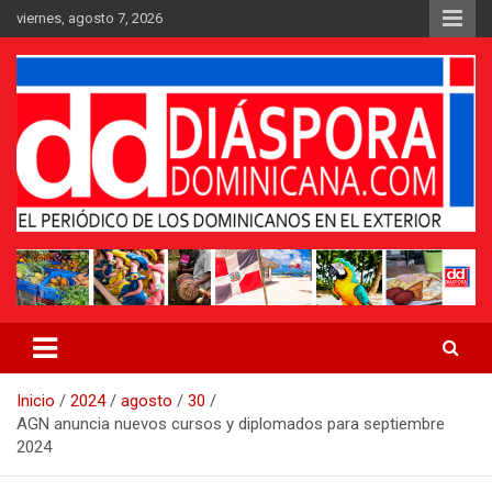
Saltar
viernes, agosto 7, 2026
al
contenido
Medio digital nativo establecido en 2011
Periódico Diáspora Dominicana
Inicio
2024
agosto
30
AGN anuncia nuevos cursos y diplomados para septiembre
2024