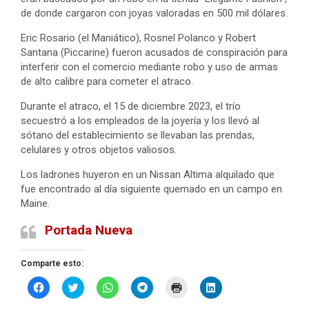
de donde cargaron con joyas valoradas en 500 mil dólares.
Eric Rosario (el Maniático), Rosnel Polanco y Robert
Santana (Piccarine) fueron acusados de conspiración para
interferir con el comercio mediante robo y uso de armas
de alto calibre para cometer el atraco.
Durante el atraco, el 15 de diciembre 2023, el trío
secuestró a los empleados de la joyería y los llevó al
sótano del establecimiento se llevaban las prendas,
celulares y otros objetos valiosos.
Los ladrones huyeron en un Nissan Altima alquilado que
fue encontrado al día siguiente quemado en un campo en
Maine.
Portada Nueva
Comparte esto:
H
H
H
H
H
H
a
a
a
a
a
a
z
z
z
z
z
z