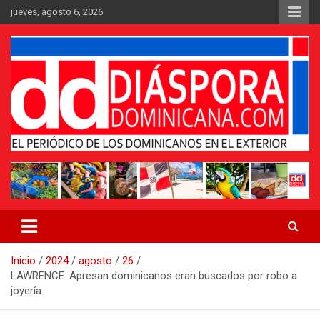
Saltar
jueves, agosto 6, 2026
al
contenido
Medio digital nativo establecido en 2011
Periódico Diáspora Dominicana
Inicio
2024
agosto
26
LAWRENCE: Apresan dominicanos eran buscados por robo a
joyería