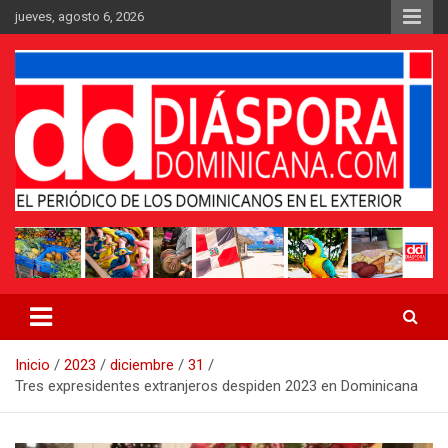
Saltar
jueves, agosto 6, 2026
al
contenido
Medio digital nativo establecido en 2011
Periódico Diáspora Dominicana
Inicio
2023
diciembre
31
Tres expresidentes extranjeros despiden 2023 en Dominicana