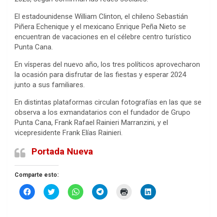
El estadounidense William Clinton, el chileno Sebastián
Piñera Echenique y el mexicano Enrique Peña Nieto se
encuentran de vacaciones en el célebre centro turístico
Punta Cana.
En vísperas del nuevo año, los tres políticos aprovecharon
la ocasión para disfrutar de las fiestas y esperar 2024
junto a sus familiares.
En distintas plataformas circulan fotografías en las que se
observa a los exmandatarios con el fundador de Grupo
Punta Cana, Frank Rafael Rainieri Marranzini, y el
vicepresidente Frank Elías Rainieri.
Portada Nueva
Comparte esto:
H
H
H
H
H
H
a
a
a
a
a
a
z
z
z
z
z
z
c
c
c
c
c
c
l
l
l
l
l
l