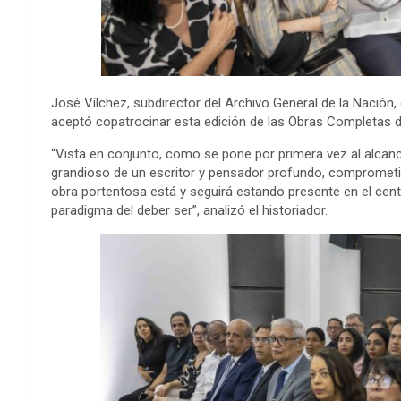
José Vílchez
,
sub
director del Archivo General de la Nación
,
acept
ó
copatrocinar esta edición de las Obras
C
ompletas d
“
Vista en conjunto, como se pone por primera vez al alcance
grandioso de un escritor y pensador profundo, comprometi
obra portentosa está y seguirá estando presente en el centr
paradigma del deber ser
”, analizó el historiador.