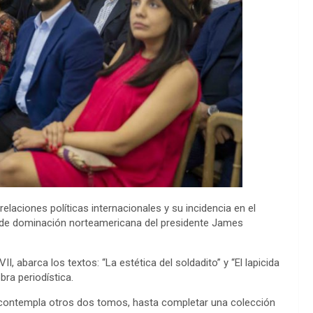
laciones políticas internacionales y su incidencia en el
ior de dominación norteamericana del presidente James
VII
,
abarca los textos:
“L
a estética del soldadito
”
y
“
El lapicida
bra periodística
.
 contempla otros dos tomos, hasta completar una colección