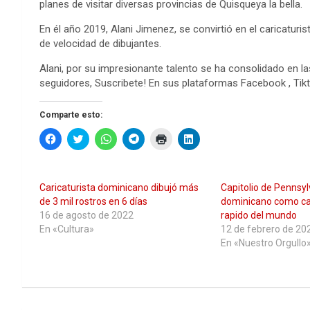
planes de visitar diversas provincias de Quisqueya la bella.
En él año 2019, Alani Jimenez, se convirtió en el caricatu
de velocidad de dibujantes.
Alani, por su impresionante talento se ha consolidado en l
seguidores, Suscribete! En sus plataformas Facebook , Tik
Comparte esto:
H
H
H
H
H
H
a
a
a
a
a
a
z
z
z
z
z
z
c
c
c
c
c
c
l
l
l
l
l
l
i
i
i
i
i
i
Caricaturista dominicano dibujó más
Capitolio de Pennsy
c
c
c
c
c
c
p
p
p
p
p
p
de 3 mil rostros en 6 días
dominicano como ca
a
a
a
a
a
a
16 de agosto de 2022
rapido del mundo
r
r
r
r
r
r
a
a
a
a
a
a
En «Cultura»
12 de febrero de 20
c
c
c
c
i
c
En «Nuestro Orgullo
o
o
o
o
m
o
m
m
m
m
p
m
p
p
p
p
r
p
a
a
a
a
i
a
r
r
r
r
m
r
t
t
t
t
i
t
i
i
i
i
r
i
r
r
r
r
(
r