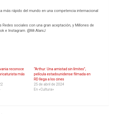
rista más rápido del mundo en una competencia internacional
as Redes sociales con una gran aceptación, y Millones de
tok e Instagram. @Mr.AlaniJ
lvania reconoce
“Arthur: Una amistad sin límites”,
ricaturista más
película estadounidense filmada en
RD llega a los cines
22
25 de abril de 2024
»
En «Cultura»