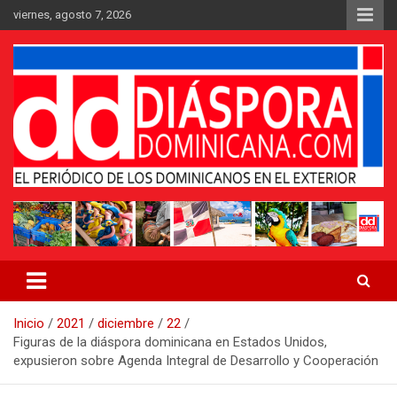
Saltar
viernes, agosto 7, 2026
al
contenido
Medio digital nativo establecido en 2011
Periódico Diáspora Dominicana
Inicio
2021
diciembre
22
Figuras de la diáspora dominicana en Estados Unidos,
expusieron sobre Agenda Integral de Desarrollo y Cooperación