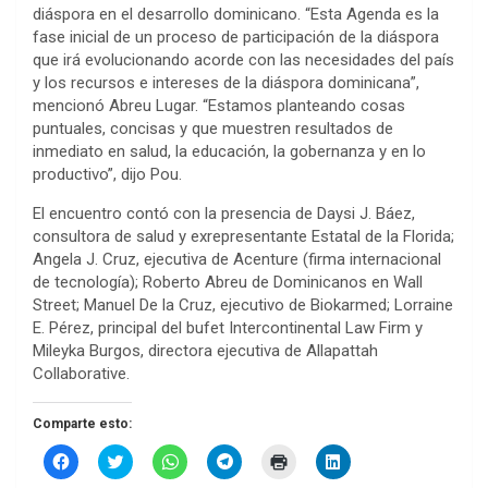
diáspora en el desarrollo dominicano. “Esta Agenda es la
fase inicial de un proceso de participación de la diáspora
que irá evolucionando acorde con las necesidades del país
y los recursos e intereses de la diáspora dominicana”,
mencionó Abreu Lugar. “Estamos planteando cosas
puntuales, concisas y que muestren resultados de
inmediato en salud, la educación, la gobernanza y en lo
productivo”, dijo Pou.
El encuentro contó con la presencia de Daysi J. Báez,
consultora de salud y exrepresentante Estatal de la Florida;
Angela J. Cruz, ejecutiva de Acenture (firma internacional
de tecnología); Roberto Abreu de Dominicanos en Wall
Street; Manuel De la Cruz, ejecutivo de Biokarmed; Lorraine
E. Pérez, principal del bufet Intercontinental Law Firm y
Mileyka Burgos, directora ejecutiva de Allapattah
Collaborative.
Comparte esto:
H
H
H
H
H
H
a
a
a
a
a
a
z
z
z
z
z
z