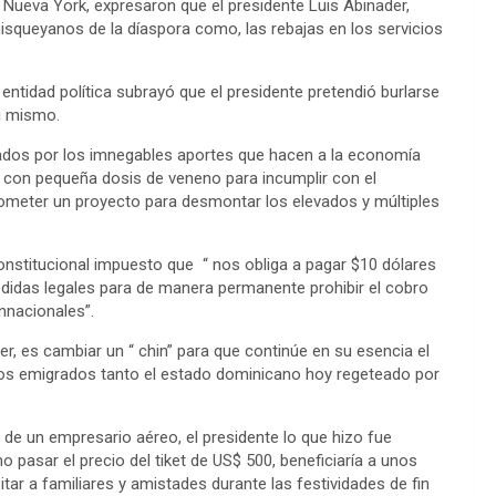
n Nueva York, expresaron que el presidente Luis Abinader,
squeyanos de la díaspora como, las rebajas en los servicios
entidad política subrayó que el presidente pretendió burlarse
si mismo.
rados por los imnegables aportes que hacen a la economía
o con pequeña dosis de veneno para incumplir con el
meter un proyecto para desmontar los elevados y múltiples
constitucional impuesto que “ nos obliga a pagar $10 dólares
edidas legales para de manera permanente prohibir el cobro
onnacionales”.
r, es cambiar un “ chin” para que continúe en su esencia el
os emigrados tanto el estado dominicano hoy regeteado por
 de un empresario aéreo, el presidente lo que hizo fue
no pasar el precio del tiket de US$ 500, beneficiaría a unos
tar a familiares y amistades durante las festividades de fin