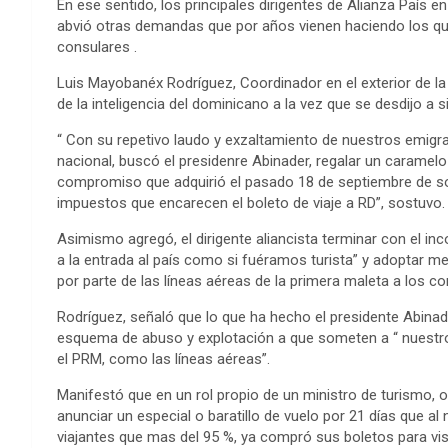
En ese sentido, los principales dirigentes de Alianza País e
abvió otras demandas que por años vienen haciendo los qui
consulares .
Luis Mayobanéx Rodríguez, Coordinador en el exterior de la 
de la inteligencia del dominicano a la vez que se desdijo a 
“ Con su repetivo laudo y exzaltamiento de nuestros emig
nacional, buscó el presidenre Abinader, regalar un caramel
compromiso que adquirió el pasado 18 de septiembre de so
impuestos que encarecen el boleto de viaje a RD”, sostuvo.
Asimismo agregó, el dirigente aliancista terminar con el in
a la entrada al país como si fuéramos turista” y adoptar m
por parte de las líneas aéreas de la primera maleta a los c
Rodríguez, señaló que lo que ha hecho el presidente Abinade
esquema de abuso y explotación a que someten a “ nuestr
el PRM, como las líneas aéreas”.
Manifestó que en un rol propio de un ministro de turismo, o
anunciar un especial o baratillo de vuelo por 21 días que al 
viajantes que mas del 95 %, ya compró sus boletos para visi