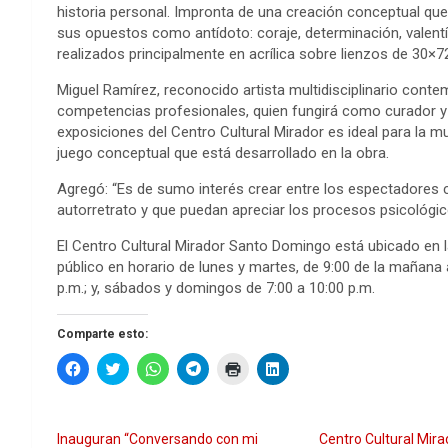
historia personal. Impronta de una creación conceptual que 
sus opuestos como antídoto: coraje, determinación, valentí
realizados principalmente en acrílica sobre lienzos de 30×7
Miguel Ramírez, reconocido artista multidisciplinario cont
competencias profesionales, quien fungirá como curador y
exposiciones del Centro Cultural Mirador es ideal para la m
juego conceptual que está desarrollado en la obra.
Agregó: “Es de sumo interés crear entre los espectadores
autorretrato y que puedan apreciar los procesos psicológ
El Centro Cultural Mirador Santo Domingo está ubicado en l
público en horario de lunes y martes, de 9:00 de la mañana a
p.m.; y, sábados y domingos de 7:00 a 10:00 p.m.
Comparte esto:
H
H
H
H
H
H
a
a
a
a
a
a
z
z
z
z
z
z
c
c
c
c
c
c
l
l
l
l
l
l
i
i
i
i
i
i
Inauguran “Conversando con mi
Centro Cultural Mira
c
c
c
c
c
c