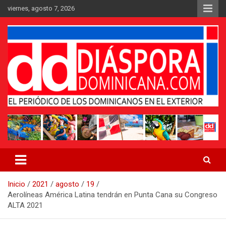
Saltar
viernes, agosto 7, 2026
al
contenido
Medio digital nativo establecido en 2011
Periódico Diáspora Dominicana
Inicio
2021
agosto
19
Aerolíneas América Latina tendrán en Punta Cana su Congreso
ALTA 2021