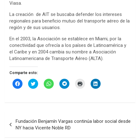
Viasa.
La creación de AIT se buscaba defender los intereses
regionales para beneficio mutuo del transporte aéreo de la
región y de sus usuarios.
En el 2003, la Asociación se establece en Miami, por la
conectividad que ofrecía a los países de Latinoamérica y
el Caribe y en 2004 cambia su nombre a Asociación
Latinoamericana de Transporte Aéreo (ALTA).
Comparte esto:
H
H
H
H
H
H
a
a
a
a
a
a
z
z
z
z
z
z
c
c
c
c
c
c
l
l
l
l
l
l
i
i
i
i
i
i
c
c
c
c
c
c
p
p
p
p
p
p
Navegación
a
a
a
a
a
a
r
r
r
r
r
r
Fundación Benjamín Vargas continúa labor social desde
a
a
a
a
a
a
de
c
c
c
c
i
c
NY hacia Vicente Noble RD
o
o
o
o
m
o
entradas
m
m
m
m
p
m
p
p
p
p
r
p