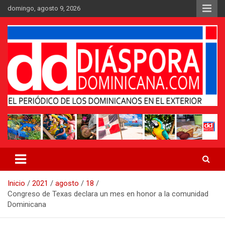
Saltar
domingo, agosto 9, 2026
al
contenido
Medio digital nativo establecido en 2011
Periódico Diáspora Dominicana
Inicio
2021
agosto
18
Congreso de Texas declara un mes en honor a la comunidad
Dominicana