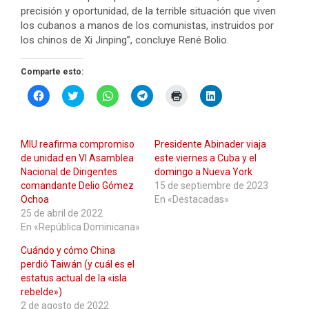
precisión y oportunidad, de la terrible situación que viven
los cubanos a manos de los comunistas, instruidos por
los chinos de Xi Jinping”, concluye René Bolio.
Comparte esto:
H
H
H
H
H
H
a
a
a
a
a
a
z
z
z
z
z
z
c
c
c
c
c
c
l
l
l
l
l
l
i
i
i
i
i
i
MIU reafirma compromiso
Presidente Abinader viaja
c
c
c
c
c
c
p
p
p
p
p
p
de unidad en VI Asamblea
este viernes a Cuba y el
a
a
a
a
a
a
Nacional de Dirigentes
domingo a Nueva York
r
r
r
r
r
r
a
a
a
a
a
a
comandante Delio Gómez
15 de septiembre de 2023
c
c
c
c
i
c
Ochoa
En «Destacadas»
o
o
o
o
m
o
m
m
m
m
p
m
25 de abril de 2022
p
p
p
p
r
p
En «República Dominicana»
a
a
a
a
i
a
r
r
r
r
m
r
t
t
t
t
i
t
Cuándo y cómo China
i
i
i
i
r
i
r
r
r
r
(
r
perdió Taiwán (y cuál es el
e
e
e
e
S
e
estatus actual de la «isla
n
n
n
n
e
n
F
T
W
T
a
L
rebelde»)
a
w
h
e
b
i
2 de agosto de 2022