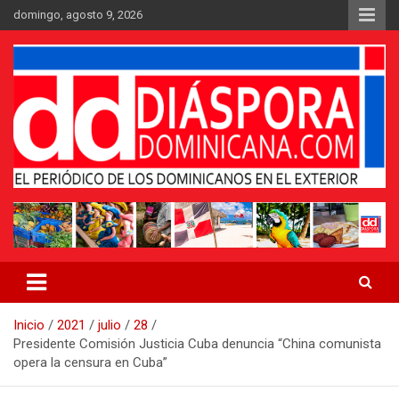
Saltar
domingo, agosto 9, 2026
al
contenido
Medio digital nativo establecido en 2011
Periódico Diáspora Dominicana
Inicio
2021
julio
28
Presidente Comisión Justicia Cuba denuncia “China comunista
opera la censura en Cuba”