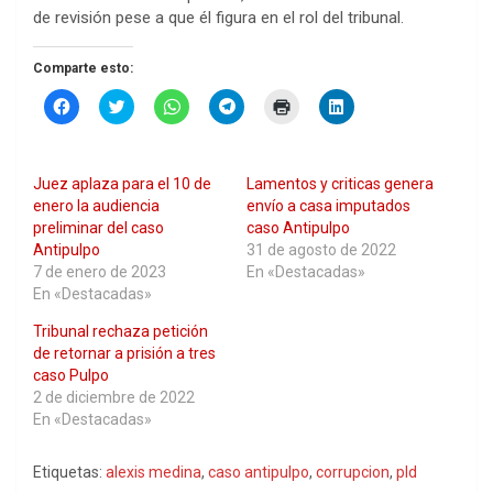
de revisión pese a que él figura en el rol del tribunal.
Comparte esto:
H
H
H
H
H
H
a
a
a
a
a
a
z
z
z
z
z
z
c
c
c
c
c
c
l
l
l
l
l
l
i
i
i
i
i
i
Juez aplaza para el 10 de
Lamentos y criticas genera
c
c
c
c
c
c
p
p
p
p
p
p
enero la audiencia
envío a casa imputados
a
a
a
a
a
a
preliminar del caso
caso Antipulpo
r
r
r
r
r
r
a
a
a
a
a
a
Antipulpo
31 de agosto de 2022
c
c
c
c
i
c
7 de enero de 2023
En «Destacadas»
o
o
o
o
m
o
m
m
m
m
p
m
En «Destacadas»
p
p
p
p
r
p
a
a
a
a
i
a
Tribunal rechaza petición
r
r
r
r
m
r
t
t
t
t
i
t
de retornar a prisión a tres
i
i
i
i
r
i
r
r
r
r
(
r
caso Pulpo
e
e
e
e
S
e
2 de diciembre de 2022
n
n
n
n
e
n
F
T
W
T
a
L
En «Destacadas»
a
w
h
e
b
i
c
i
a
l
r
n
e
t
t
e
e
k
Etiquetas:
alexis medina
,
caso antipulpo
,
corrupcion
,
pld
b
t
s
g
e
e
o
e
A
r
n
d