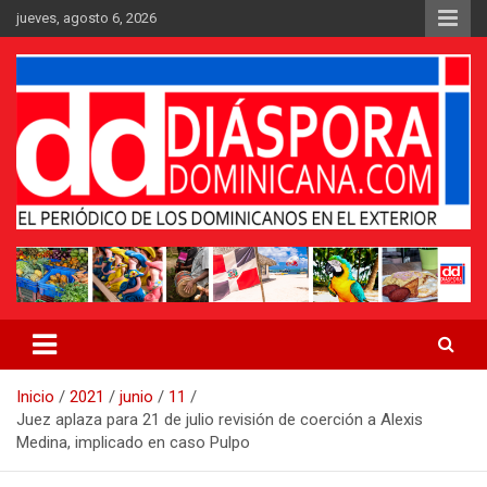
Saltar
jueves, agosto 6, 2026
al
contenido
Medio digital nativo establecido en 2011
Periódico Diáspora Dominicana
Inicio
2021
junio
11
Juez aplaza para 21 de julio revisión de coerción a Alexis
Medina, implicado en caso Pulpo