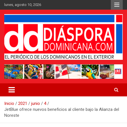
Saltar
lunes, agosto 10, 2026
al
contenido
Medio digital nativo establecido en 2011
Periódico Diáspora Dominicana
Inicio
2021
junio
4
JetBlue ofrece nuevos beneficios al cliente bajo la Alianza del
Noreste