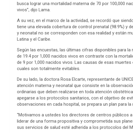
busca lograr una mortalidad materna de 70 por 100,000 nac
vivos”, dijo Lama.
A su vez, en el marco de la actividad, se recordó que sien
tiene una elevada cobertura de control prenatal (98.9%) y de
y neonatal no se corresponden con esa realidad y están m
Latina y el Caribe.
Según las encuestas, las últimas cifras disponibles para l
de 19.4 por 1,000 nacidos vivos en contraste con la morta
de 9 por 1,000 nacidos vivos. Las causas de esas muertes en
cuales son totalmente evitables.
De su lado, la doctora Rosa Elcarte, representante de UNIC
atención materna y neonatal que consiste en la observación
ordinarias que deben realizarse en toda atención obstétrica
apegarse a los protocolos sanitarios, con el objetivo de evit
observaciones en cada hospital, se prepara un plan para la
“Motivamos a ustedes los directores de centros públicos a r
liderar de una forma propositiva y comprometida sus planes
sus servicios de salud esté adherida a los protocolos del Min