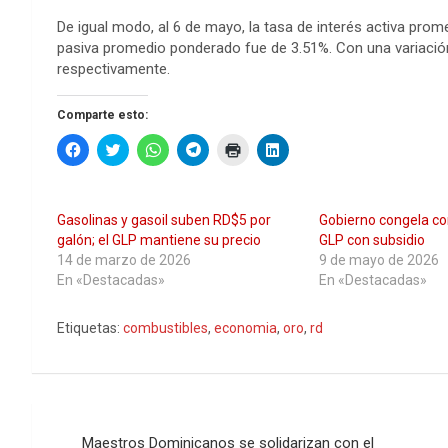
De igual modo, al 6 de mayo, la tasa de interés activa pro
pasiva promedio ponderado fue de 3.51%. Con una variación re
respectivamente.
Comparte esto:
H
H
H
H
H
H
a
a
a
a
a
a
z
z
z
z
z
z
c
c
c
c
c
c
l
l
l
l
l
l
i
i
i
i
i
i
Gasolinas y gasoil suben RD$5 por
Gobierno congela co
c
c
c
c
c
c
p
p
p
p
p
p
galón; el GLP mantiene su precio
GLP con subsidio
a
a
a
a
a
a
14 de marzo de 2026
9 de mayo de 2026
r
r
r
r
r
r
a
a
a
a
a
a
En «Destacadas»
En «Destacadas»
c
c
c
c
i
c
o
o
o
o
m
o
m
m
m
m
p
m
Etiquetas:
p
p
combustibles
p
p
,
economia
r
,
p
oro
,
rd
a
a
a
a
i
a
r
r
r
r
m
r
t
t
t
t
i
t
i
i
i
i
r
i
r
r
r
r
(
r
e
e
e
e
S
e
Navegación
n
n
n
n
e
n
F
T
W
T
a
L
Maestros Dominicanos se solidarizan con el
a
w
h
e
b
i