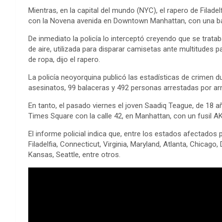
Mientras, en la capital del mundo (NYC), el rapero de Filade
con la Novena avenida en Downtown Manhattan, con una b
De inmediato la policía lo interceptó creyendo que se trata
de aire, utilizada para disparar camisetas ante multitude
de ropa, dijo el rapero.
La policía neoyorquina publicó las estadísticas de crimen
asesinatos, 99 balaceras y 492 personas arrestadas por a
En tanto, el pasado viernes el joven Saadiq Teague, de 18 a
Times Square con la calle 42, en Manhattan, con un fusil AK
El informe policial indica que, entre los estados afectados 
Filadelfia, Connecticut, Virginia, Maryland, Atlanta, Chicago, 
Kansas, Seattle, entre otros.