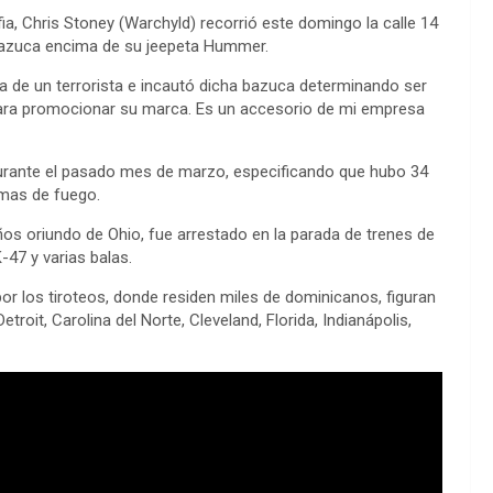
lfia, Chris Stoney (Warchyld) recorrió este domingo la calle 14
azuca encima de su jeepeta Hummer.
ba de un terrorista e incautó dicha bazuca determinando ser
s para promocionar su marca. Es un accesorio de mi empresa
 durante el pasado mes de marzo, especificando que hubo 34
rmas de fuego.
ños oriundo de Ohio, fue arrestado en la parada de trenes de
-47 y varias balas.
por los tiroteos, donde residen miles de dominicanos, figuran
Detroit, Carolina del Norte, Cleveland, Florida, Indianápolis,