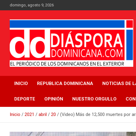
Saltar
domingo, agosto 9, 2026
al
contenido
Medio digital nativo establecido en 2011
Periódico Diáspora
INICIO
REPUBLICA DOMINICANA
NOTICIAS DE 
Dominicana
DEPORTE
OPINIÓN
NUESTRO ORGULLO
CON
Inicio
2021
abril
20
(Video) Más de 12,500 muertes por a