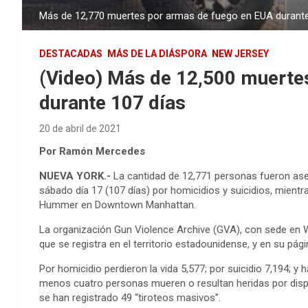
Más de 12,770 muertes por armas de fuego en EUA durante
DESTACADAS
MÁS DE LA DIÁSPORA
NEW JERSEY
(Video) Más de 12,500 muerte
durante 107 días
20 de abril de 2021
Por Ramón Mercedes
NUEVA YORK.-
La cantidad de 12,771 personas fueron ase
sábado día 17 (107 días) por homicidios y suicidios, mient
Hummer en Downtown Manhattan.
La organización Gun Violence Archive (GVA), con sede en W
que se registra en el territorio estadounidense, y en su pág
Por homicidio perdieron la vida 5,577; por suicidio 7,194; y
menos cuatro personas mueren o resultan heridas por dispa
se han registrado 49 “tiroteos masivos”.