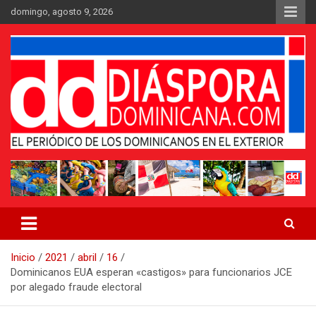
Saltar
domingo, agosto 9, 2026
al
contenido
Medio digital nativo establecido en 2011
Periódico Diáspora Dominicana
Inicio
2021
abril
16
Dominicanos EUA esperan «castigos» para funcionarios JCE
por alegado fraude electoral