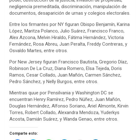
poder, obstrucción de la justicia, invasión de propiedad,
negligencia premeditada, discriminación, manipulación de
documentos, desaparición de urnas y colegios electorales.
Entre los firmantes por NY figuran Obispo Benjamín, Karina
López, Maritza Polanco, Julio Suárez, Francisco Franco,
Alex Azcona, Melvin Hiraldo, Fátima Hernández, Victoria
Fernández, Rosa Abreu, Juan Peralta, Freddy Contreras, y
Osvaldo Martes, entre otros.
Por New Jersey figuran Francisco Bautista, Gregorio Díaz,
Robinson De La Cruz, Diana Romero, Elsa Tejeda, Doris
Ramos, Cesar Collado, Juan Mañón, Carmen Sánchez,
Pedro Sánchez, y Nelly Burgos, entre otros.
Mientras quue por Pensilvania y Washington DC se
encuentran Henry Ramírez, Pedro Núñez, Juan Mañón,
Douglas Hernández, Alfonso Soriano, Ariel Almonte, Kirvin
Torres, Robert Collado, Alexandra Mendoza, Yuderkys
Acosta, Damián Suárez, y Wanda Genao, entre otros.
Comparte esto: