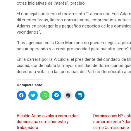
otras iniciativas de interés”, precisó.
El concejal que lidera el movimiento “Latinos con Eric Adam
diferentes áreas, líderes comunitarios, empresarios, actuale
Adams en proteger los pequeños negocios de los dominica
vecindarios”.
“Las agencias en la Gran Manzana no pueden seguir agobia
seguir operando y a crear prosperidad para nuestra gente” 
En la carrera por la Alcaldía, el presidente del condado de Br
ciudad, donde habita la mayor cantidad de dominicanos que v
derecho a votar en las primarias del Partido Demócrata a ce
Comparte esto:
H
H
H
H
H
H
a
a
a
a
a
a
z
z
z
z
z
z
c
c
c
c
c
c
l
l
l
l
l
l
i
i
i
i
i
i
Alcalde Adams valora comunidad
Dominicanos NY apl
c
c
c
c
c
c
p
p
p
p
p
p
dominicana como honesta y
nombramiento Ydan
a
a
a
a
a
a
trabajadora
como Comisionado 
r
r
r
r
r
r