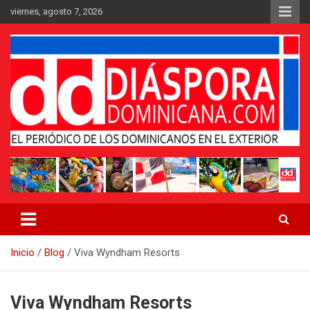
Saltar
viernes, agosto 7, 2026
al
contenido
Medio digital nativo establecido en 2011
Periódico Diáspora Dominicana
Inicio
Blog
Viva Wyndham Resorts
Viva Wyndham Resorts