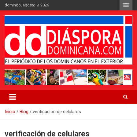
Saltar
domingo, agosto 9, 2026
al
contenido
Medio digital nativo establecido en 2011
Periódico Diáspora Dominicana
Inicio
Blog
verificación de celulares
verificación de celulares