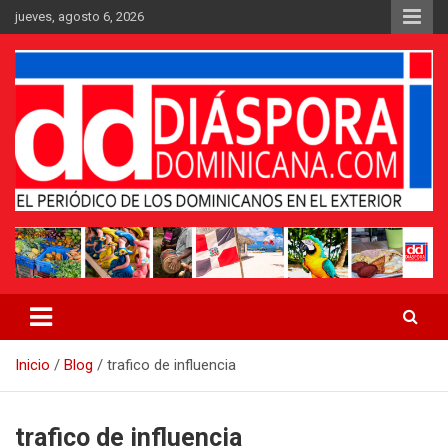
Saltar
jueves, agosto 6, 2026
al
contenido
Medio digital nativo establecido en 2011
Periódico Diáspora Dominicana
Inicio
Blog
trafico de influencia
trafico de influencia