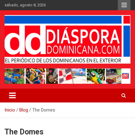
Saltar
sábado, agosto 8, 2026
al
contenido
Medio digital nativo establecido en 2011
Periódico Diáspora Dominicana
Inicio
Blog
The Domes
The Domes