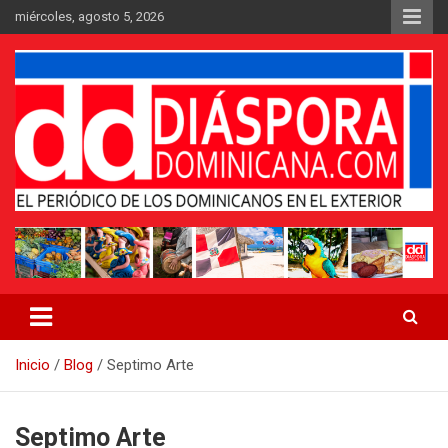
Saltar
miércoles, agosto 5, 2026
al
contenido
Medio digital nativo establecido en 2011
Periódico Diáspora Dominicana
Inicio
Blog
Septimo Arte
Septimo Arte