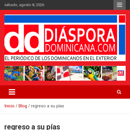
Saltar
sábado, agosto 8, 2026
al
contenido
Medio digital nativo establecido en 2011
Periódico Diáspora Dominicana
Inicio
Blog
regreso a su pías
regreso a su pías