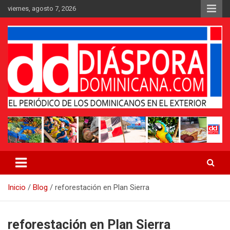
Saltar
viernes, agosto 7, 2026
al
contenido
Medio digital nativo establecido en 2011
Periódico Diáspora Dominicana
Inicio
Blog
reforestación en Plan Sierra
reforestación en Plan Sierra