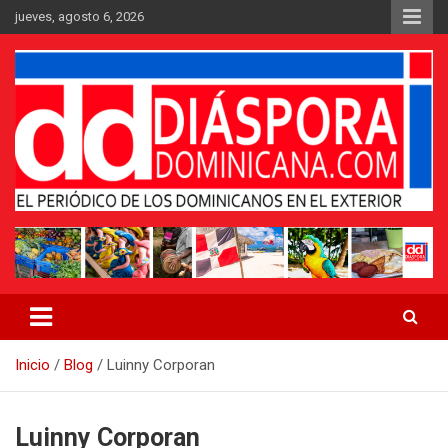
Saltar
jueves, agosto 6, 2026
al
contenido
Medio digital nativo establecido en 2011
Periódico Diáspora Dominicana
Inicio
Blog
Luinny Corporan
Luinny Corporan