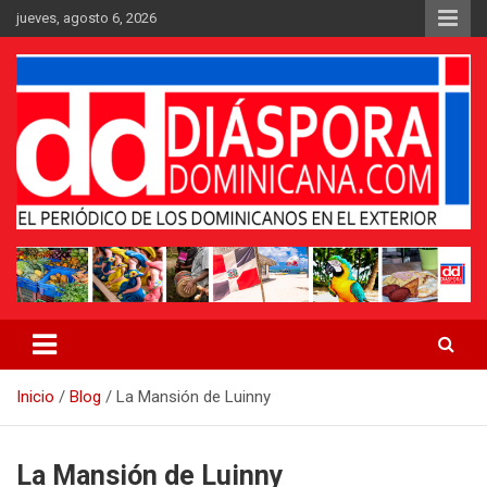
Saltar
jueves, agosto 6, 2026
al
contenido
Medio digital nativo establecido en 2011
Periódico Diáspora Dominicana
Inicio
Blog
La Mansión de Luinny
La Mansión de Luinny